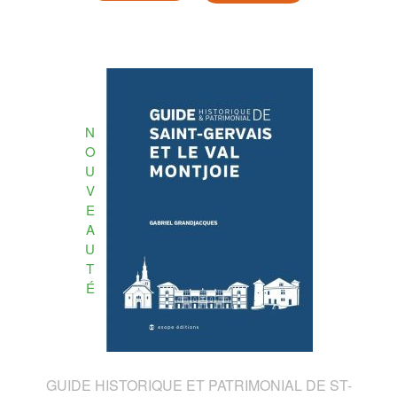
N
O
U
V
E
A
U
T
É
GUIDE HISTORIQUE ET PATRIMONIAL DE ST-