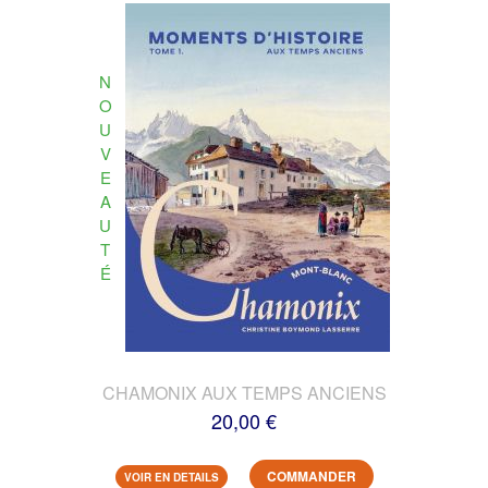
N
O
U
V
E
A
U
T
É
CHAMONIX AUX TEMPS ANCIENS
20,00 €
COMMANDER
VOIR EN DETAILS