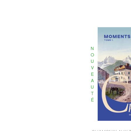
N
O
U
V
E
A
U
T
É