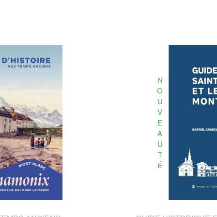
N
O
U
V
E
A
U
T
É