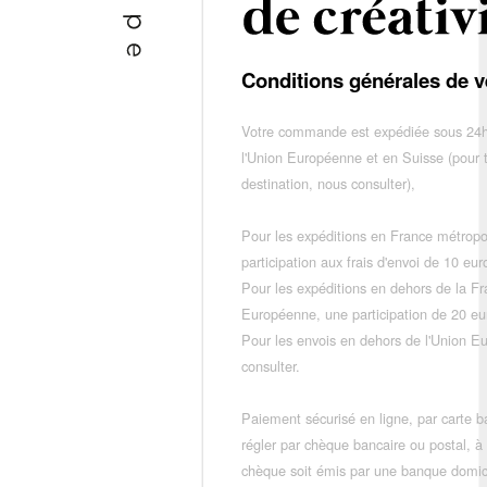
Conditions générales de v
Votre commande est expédiée sous 24h
l'Union Européenne et en Suisse (pour 
destination, nous consulter),
Pour les expéditions en France métropo
participation aux frais d'envoi de 10 e
Pour les expéditions en dehors de la F
Européenne, une participation de 20 e
Pour les envois en dehors de l'Union E
consulter.
Paiement sécurisé en ligne, par carte ba
régler par chèque bancaire ou postal, à
chèque soit émis par une banque domic