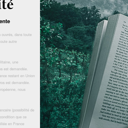
ente
 ouvrés, dans toute
toute autre
litaine, une
uros est demandée.
rance restant en Union
uros est demandée.
uropéenne, nous
ncaire (possibilité de
 condition que ce
iliée en France