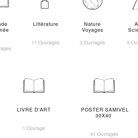
nde
Littérature
Nature
A
inée
Voyages
Sci
11 Ouvrages
3 Ouvrages
5 Ou
rages
LIVRE D'ART
POSTER SAMIVEL
30X40
1 Ouvrage
41 Ouvrages