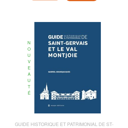
N
O
U
V
E
A
U
T
É
GUIDE HISTORIQUE ET PATRIMONIAL DE ST-