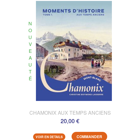
N
O
U
V
E
A
U
T
É
CHAMONIX AUX TEMPS ANCIENS
20,00 €
COMMANDER
VOIR EN DETAILS