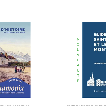
N
O
U
V
E
A
U
T
É