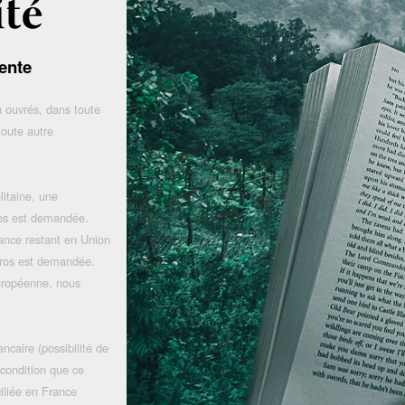
ente
 ouvrés, dans toute
toute autre
litaine, une
uros est demandée.
rance restant en Union
uros est demandée.
uropéenne, nous
ncaire (possibilité de
 condition que ce
iliée en France