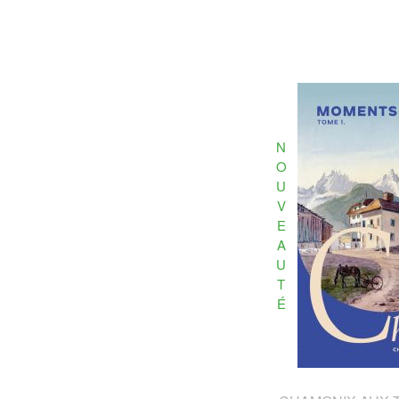
N
O
U
V
E
A
U
T
É