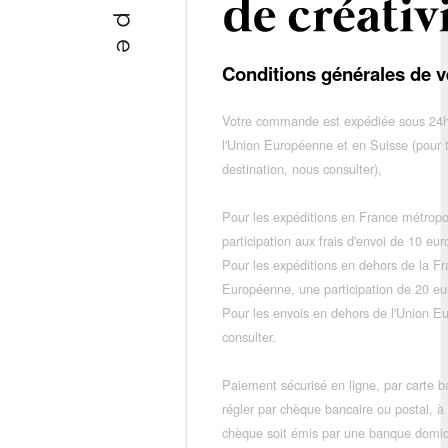
Conditions générales de v
Votre commande est expédiée sous 24h
l'Union Européenne et en Suisse (pour 
destination, nous consulter),
Pour les expéditions en France métropo
participation aux frais d'envoi de 10 e
Pour les expéditions en dehors de la F
Européenne, une participation de 20 e
Pour les envois en dehors de l'Union E
consulter.
Paiement sécurisé en ligne, par carte ba
régler par chèque bancaire ou postal, à
chèque soit émis par une banque domic