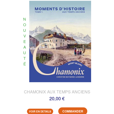
N
O
U
V
E
A
U
T
É
CHAMONIX AUX TEMPS ANCIENS
20,00 €
COMMANDER
VOIR EN DETAILS