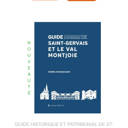
N
O
U
V
E
A
U
T
É
GUIDE HISTORIQUE ET PATRIMONIAL DE ST-