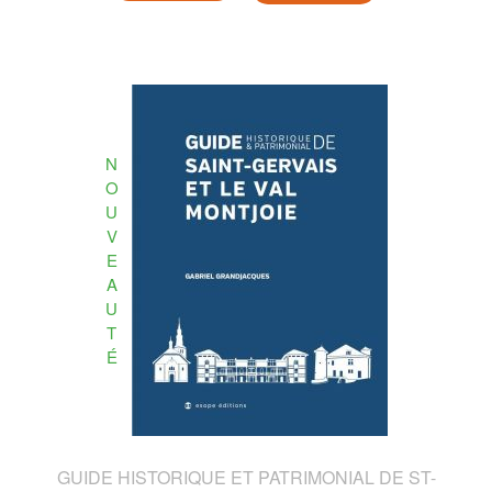
N
O
U
V
E
A
U
T
É
GUIDE HISTORIQUE ET PATRIMONIAL DE ST-