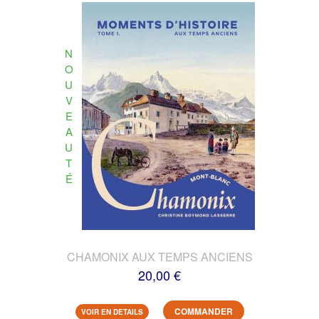
N
O
U
V
E
A
U
T
É
CHAMONIX AUX TEMPS ANCIENS
20,00 €
COMMANDER
VOIR EN DETAILS