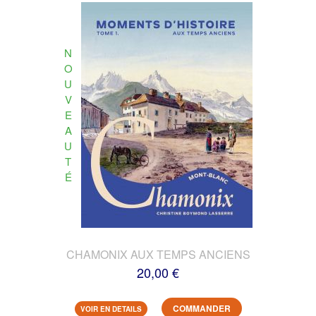
N
O
U
V
E
A
U
T
É
CHAMONIX AUX TEMPS ANCIENS
20,00 €
COMMANDER
VOIR EN DETAILS