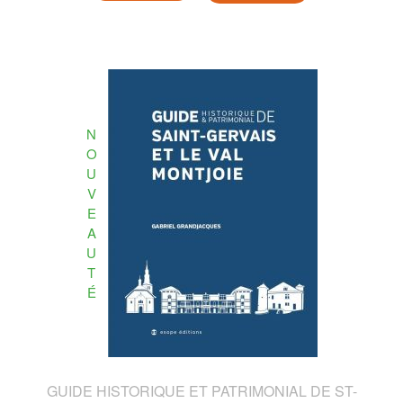
N
O
U
V
E
A
U
T
É
GUIDE HISTORIQUE ET PATRIMONIAL DE ST-