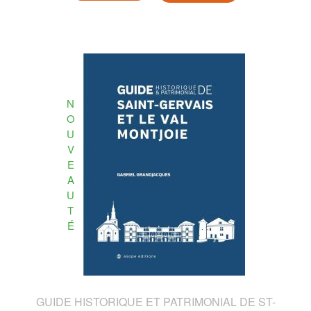
N
O
U
V
E
A
U
T
É
GUIDE HISTORIQUE ET PATRIMONIAL DE ST-