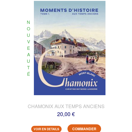
N
O
U
V
E
A
U
T
É
CHAMONIX AUX TEMPS ANCIENS
20,00 €
COMMANDER
VOIR EN DETAILS