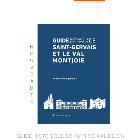
N
O
U
V
E
A
U
T
É
GUIDE HISTORIQUE ET PATRIMONIAL DE ST-