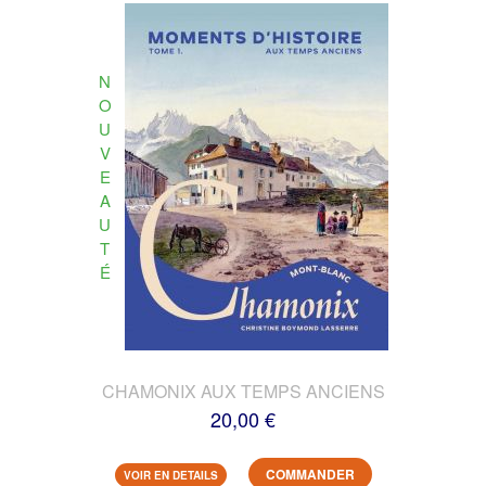
N
O
U
V
E
A
U
T
É
CHAMONIX AUX TEMPS ANCIENS
20,00 €
COMMANDER
VOIR EN DETAILS