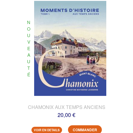
N
O
U
V
E
A
U
T
É
CHAMONIX AUX TEMPS ANCIENS
20,00 €
COMMANDER
VOIR EN DETAILS