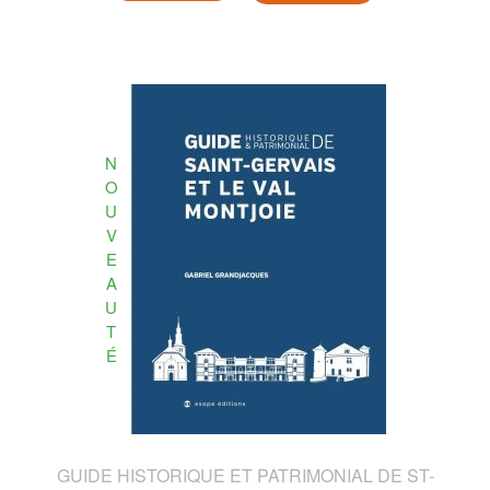
N
O
U
V
E
A
U
T
É
GUIDE HISTORIQUE ET PATRIMONIAL DE ST-