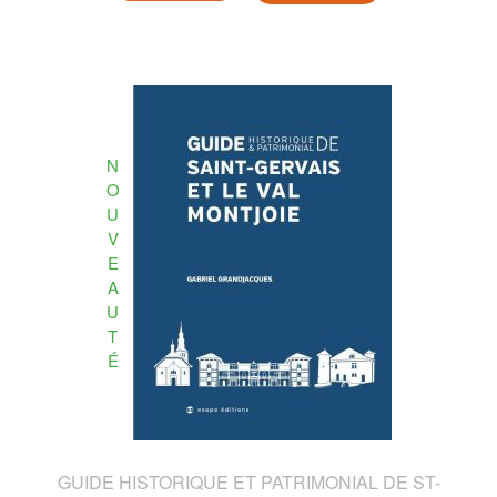
N
O
U
V
E
A
U
T
É
GUIDE HISTORIQUE ET PATRIMONIAL DE ST-