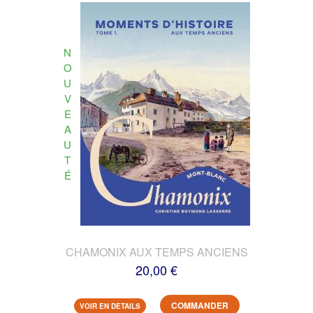
N
O
U
V
E
A
U
T
É
CHAMONIX AUX TEMPS ANCIENS
20,00 €
COMMANDER
VOIR EN DETAILS