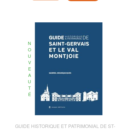
N
O
U
V
E
A
U
T
É
GUIDE HISTORIQUE ET PATRIMONIAL DE ST-