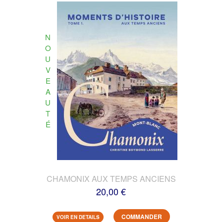
N
O
U
V
E
A
U
T
É
CHAMONIX AUX TEMPS ANCIENS
20,00 €
COMMANDER
VOIR EN DETAILS