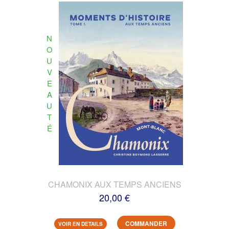
N
O
U
V
E
A
U
T
É
CHAMONIX AUX TEMPS ANCIENS
20,00 €
COMMANDER
VOIR EN DETAILS