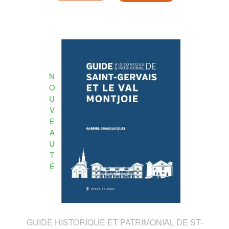
N
O
U
V
E
A
U
T
É
GUIDE HISTORIQUE ET PATRIMONIAL DE ST-