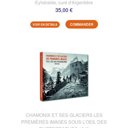
Eyhéralde, curé d'Argentière
35,00 €
COMMANDER
VOIR EN DETAILS
CHAMONIX ET SES GLACIERS LES
PREMIÈRES IMAGES SOUS L’OEIL DES