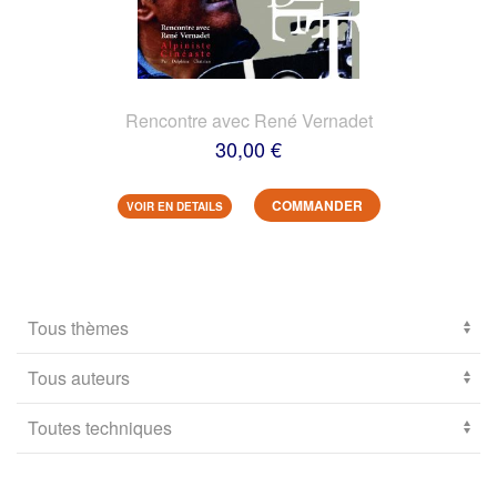
Rencontre avec René Vernadet
30,00 €
COMMANDER
VOIR EN DETAILS