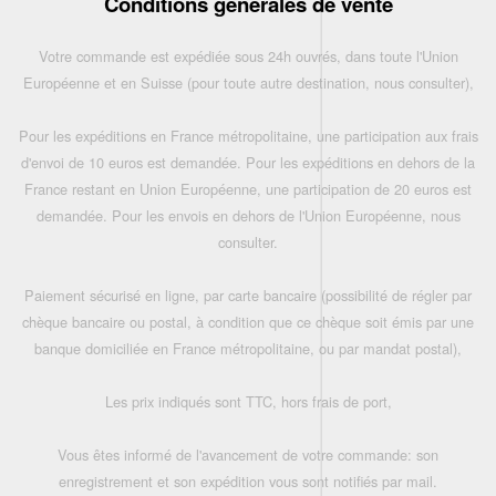
Conditions générales de vente
Votre commande est expédiée sous 24h ouvrés, dans toute l'Union
Européenne et en Suisse (pour toute autre destination, nous consulter),
Pour les expéditions en France métropolitaine, une participation aux frais
d'envoi de 10 euros est demandée. Pour les expéditions en dehors de la
France restant en Union Européenne, une participation de 20 euros est
demandée. Pour les envois en dehors de l'Union Européenne, nous
consulter.
Paiement sécurisé en ligne, par carte bancaire (possibilité de régler par
chèque bancaire ou postal, à condition que ce chèque soit émis par une
banque domiciliée en France métropolitaine, ou par mandat postal),
Les prix indiqués sont TTC, hors frais de port,
Vous êtes informé de l'avancement de votre commande: son
enregistrement et son expédition vous sont notifiés par mail.