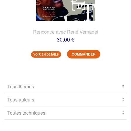
Rencontre avec René Vernadet
30,00 €
COMMANDER
VOIR EN DETAILS