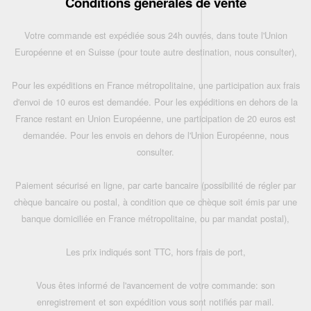
Conditions générales de vente
Votre commande est expédiée sous 24h ouvrés, dans toute l'Union
Européenne et en Suisse (pour toute autre destination, nous consulter),
Pour les expéditions en France métropolitaine, une participation aux frais
d'envoi de 10 euros est demandée. Pour les expéditions en dehors de la
France restant en Union Européenne, une participation de 20 euros est
demandée. Pour les envois en dehors de l'Union Européenne, nous
consulter.
Paiement sécurisé en ligne, par carte bancaire (possibilité de régler par
chèque bancaire ou postal, à condition que ce chèque soit émis par une
banque domiciliée en France métropolitaine, ou par mandat postal),
Les prix indiqués sont TTC, hors frais de port,
Vous êtes informé de l'avancement de votre commande: son
enregistrement et son expédition vous sont notifiés par mail.