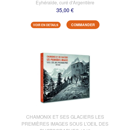
Eyhéralde, curé d'Argentière
35,00 €
COMMANDER
VOIR EN DETAILS
CHAMONIX ET SES GLACIERS LES
PREMIÈRES IMAGES SOUS L’OEIL DES