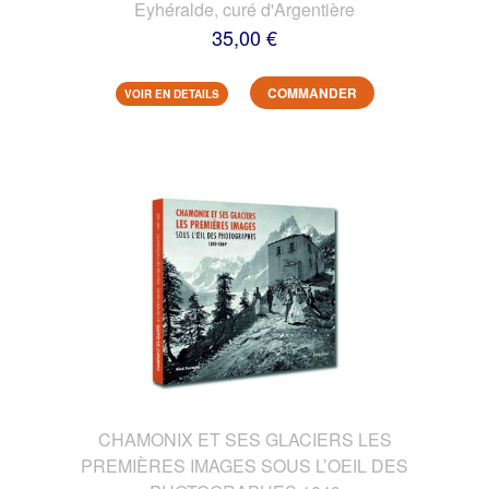
Eyhéralde, curé d'Argentière
35,00 €
COMMANDER
VOIR EN DETAILS
CHAMONIX ET SES GLACIERS LES
PREMIÈRES IMAGES SOUS L’OEIL DES