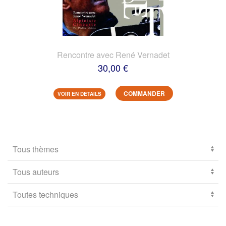
Rencontre avec René Vernadet
30,00 €
COMMANDER
VOIR EN DETAILS