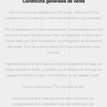
Conditions générales de vente
Votre commande est expédiée sous 24h ouvrés, dans toute l'Union
Européenne et en Suisse (pour toute autre destination, nous consulter),
Pour les expéditions en France métropolitaine, une participation aux frais
d'envoi de 10 euros est demandée. Pour les expéditions en dehors de la
France restant en Union Européenne, une participation de 20 euros est
demandée. Pour les envois en dehors de l'Union Européenne, nous
consulter.
Paiement sécurisé en ligne, par carte bancaire (possibilité de régler par
chèque bancaire ou postal, à condition que ce chèque soit émis par une
banque domiciliée en France métropolitaine, ou par mandat postal),
Les prix indiqués sont TTC, hors frais de port,
Vous êtes informé de l'avancement de votre commande: son
enregistrement et son expédition vous sont notifiés par mail.