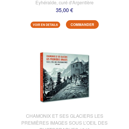
Eyhéralde, curé d'Argentière
35,00 €
COMMANDER
VOIR EN DETAILS
CHAMONIX ET SES GLACIERS LES
PREMIÈRES IMAGES SOUS L’OEIL DES