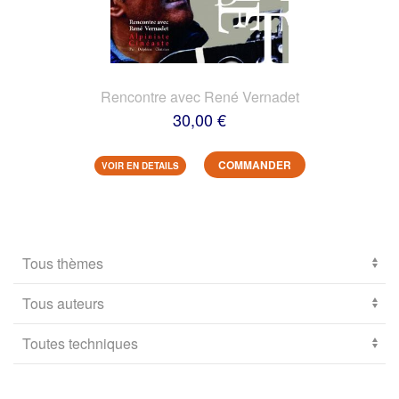
Rencontre avec René Vernadet
30,00 €
COMMANDER
VOIR EN DETAILS