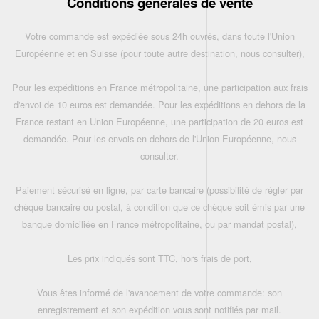
Conditions générales de vente
Votre commande est expédiée sous 24h ouvrés, dans toute l'Union
Européenne et en Suisse (pour toute autre destination, nous consulter),
Pour les expéditions en France métropolitaine, une participation aux frais
d'envoi de 10 euros est demandée. Pour les expéditions en dehors de la
France restant en Union Européenne, une participation de 20 euros est
demandée. Pour les envois en dehors de l'Union Européenne, nous
consulter.
Paiement sécurisé en ligne, par carte bancaire (possibilité de régler par
chèque bancaire ou postal, à condition que ce chèque soit émis par une
banque domiciliée en France métropolitaine, ou par mandat postal),
Les prix indiqués sont TTC, hors frais de port,
Vous êtes informé de l'avancement de votre commande: son
enregistrement et son expédition vous sont notifiés par mail.