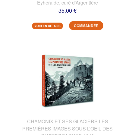
Eyhéralde, curé d'Argentière
35,00 €
COMMANDER
VOIR EN DETAILS
CHAMONIX ET SES GLACIERS LES
PREMIÈRES IMAGES SOUS L’OEIL DES