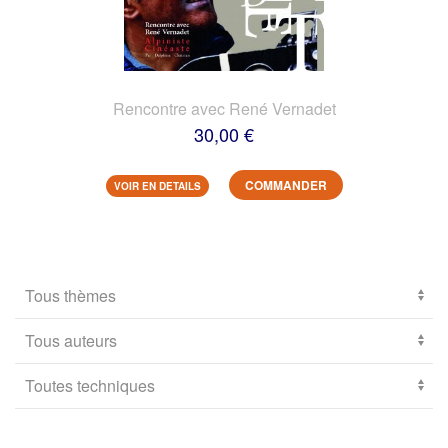
Rencontre avec René Vernadet
30,00 €
COMMANDER
VOIR EN DETAILS