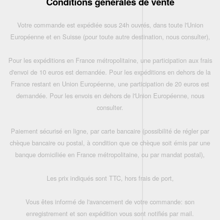
Conditions générales de vente
Votre commande est expédiée sous 24h ouvrés, dans toute l'Union
Européenne et en Suisse (pour toute autre destination, nous consulter),
Pour les expéditions en France métropolitaine, une participation aux frais
d'envoi de 10 euros est demandée. Pour les expéditions en dehors de la
France restant en Union Européenne, une participation de 20 euros est
demandée. Pour les envois en dehors de l'Union Européenne, nous
consulter.
Paiement sécurisé en ligne, par carte bancaire (possibilité de régler par
chèque bancaire ou postal, à condition que ce chèque soit émis par une
banque domiciliée en France métropolitaine, ou par mandat postal),
Les prix indiqués sont TTC, hors frais de port,
Vous êtes informé de l'avancement de votre commande: son
enregistrement et son expédition vous sont notifiés par mail.