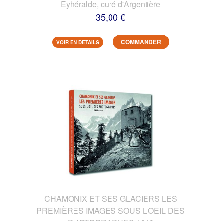
Eyhéralde, curé d'Argentière
35,00 €
COMMANDER
VOIR EN DETAILS
CHAMONIX ET SES GLACIERS LES
PREMIÈRES IMAGES SOUS L’OEIL DES