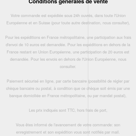
Conditions générales de vente
Votre commande est expédiée sous 24h ouvrés, dans toute l'Union
Européenne et en Suisse (pour toute autre destination, nous consulter),
Pour les expéditions en France métropolitaine, une participation aux frais
d'envoi de 10 euros est demandée. Pour les expéditions en dehors de la
France restant en Union Européenne, une participation de 20 euros est
demandée. Pour les envois en dehors de l'Union Européenne, nous
consulter.
Paiement sécurisé en ligne, par carte bancaire (possibilité de régler par
chèque bancaire ou postal, à condition que ce chèque soit émis par une
banque domiciliée en France métropolitaine, ou par mandat postal),
Les prix indiqués sont TTC, hors frais de port,
Vous êtes informé de l'avancement de votre commande: son
enregistrement et son expédition vous sont notifiés par mail.