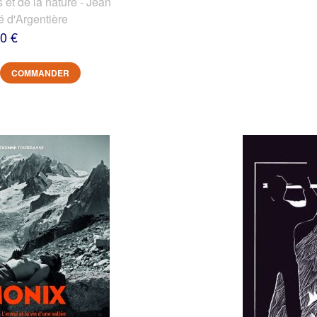
et de la nature - Jean
é d'Argentière
0 €
COMMANDER