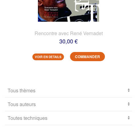
Rencontre avec René Vernadet
30,00 €
COMMANDER
VOIR EN DETAILS