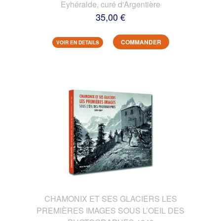
Eyhéralde, curé d'Argentière
35,00 €
COMMANDER
VOIR EN DETAILS
CHAMONIX ET SES GLACIERS LES
PREMIÈRES IMAGES SOUS L’OEIL DES