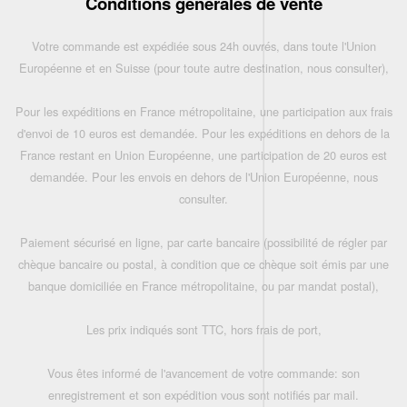
Conditions générales de vente
Votre commande est expédiée sous 24h ouvrés, dans toute l'Union
Européenne et en Suisse (pour toute autre destination, nous consulter),
Pour les expéditions en France métropolitaine, une participation aux frais
d'envoi de 10 euros est demandée. Pour les expéditions en dehors de la
France restant en Union Européenne, une participation de 20 euros est
demandée. Pour les envois en dehors de l'Union Européenne, nous
consulter.
Paiement sécurisé en ligne, par carte bancaire (possibilité de régler par
chèque bancaire ou postal, à condition que ce chèque soit émis par une
banque domiciliée en France métropolitaine, ou par mandat postal),
Les prix indiqués sont TTC, hors frais de port,
Vous êtes informé de l'avancement de votre commande: son
enregistrement et son expédition vous sont notifiés par mail.