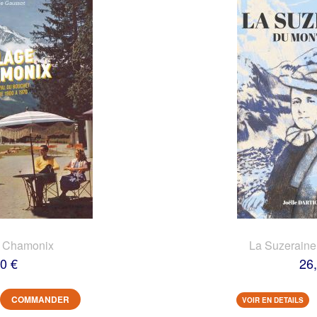
e Chamonix
La Suzeraine
0 €
26
COMMANDER
VOIR EN DETAILS