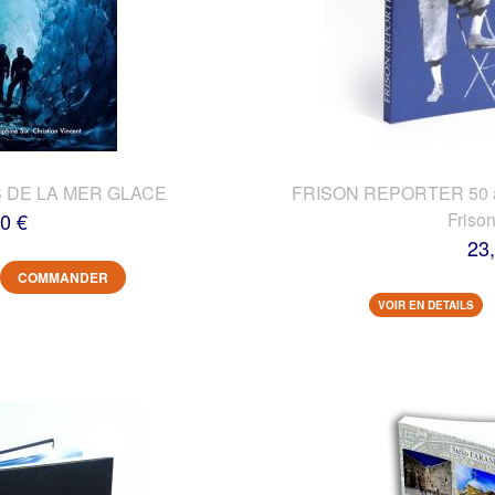
 DE LA MER GLACE
FRISON REPORTER 50 ans
0 €
Friso
23
COMMANDER
VOIR EN DETAILS