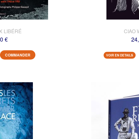
X LIBÉRÉ
CIAO 
0 €
24
COMMANDER
VOIR EN DETAILS