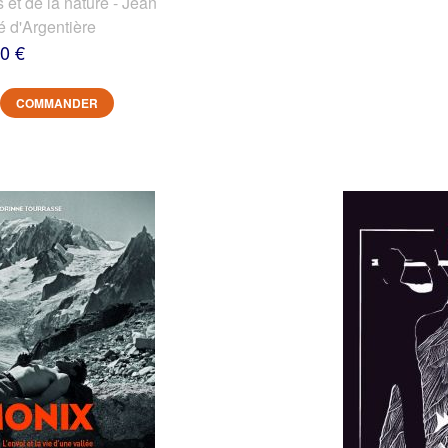
et de la nature - Jean
é d'Argentière
0 €
COMMANDER