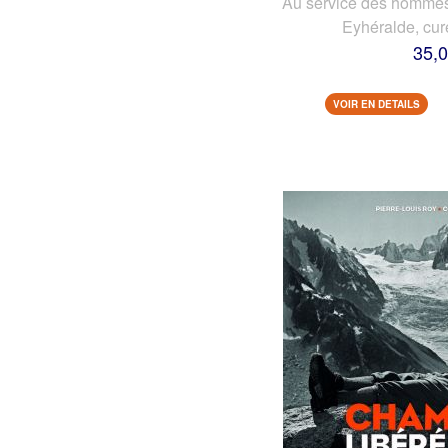
Au service des hommes 
Eyhéralde, cur
35,0
VOIR EN DETAILS