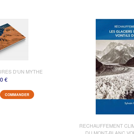
URES D'UN MYTHE
0 €
COMMANDER
RECHAUFFEMENT CLIMA
DU MONT-BLANC VON