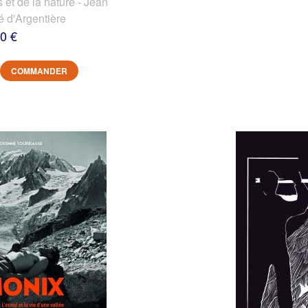
et de la nature - Jean
é d'Argentière
0 €
COMMANDER