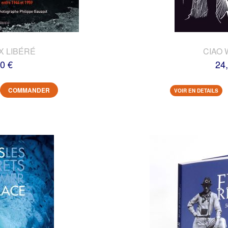
X LIBÉRÉ
CIAO 
0 €
24
COMMANDER
VOIR EN DETAILS