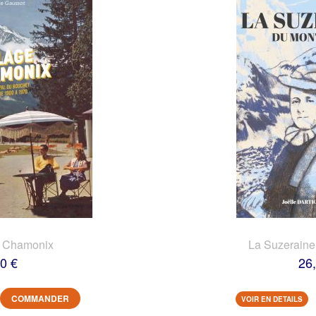
e Chamonix
La Suzeraine
0 €
26
COMMANDER
VOIR EN DETAILS