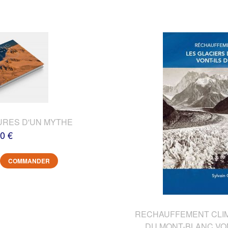
URES D'UN MYTHE
0 €
COMMANDER
RECHAUFFEMENT CLIMA
DU MONT-BLANC VON