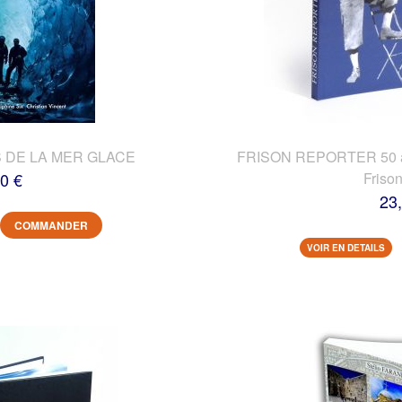
 DE LA MER GLACE
FRISON REPORTER 50 ans
0 €
Friso
23
COMMANDER
VOIR EN DETAILS