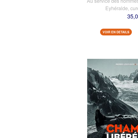
Au service des hommes 
Eyhéralde, cur
35,0
VOIR EN DETAILS