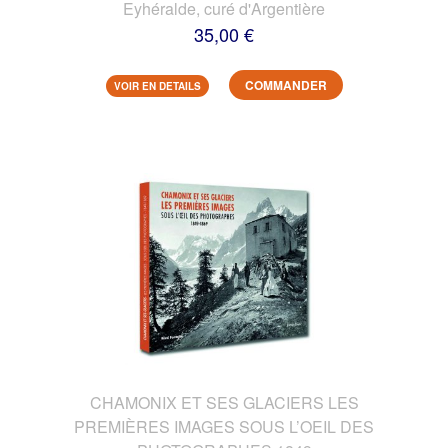
Eyhéralde, curé d'Argentière
35,00 €
COMMANDER
VOIR EN DETAILS
CHAMONIX ET SES GLACIERS LES
PREMIÈRES IMAGES SOUS L’OEIL DES