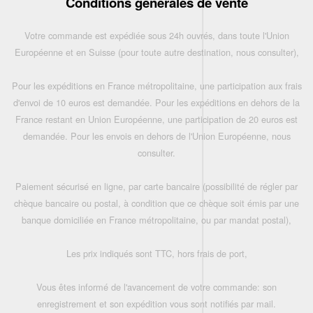
Conditions générales de vente
Votre commande est expédiée sous 24h ouvrés, dans toute l'Union
Européenne et en Suisse (pour toute autre destination, nous consulter),
Pour les expéditions en France métropolitaine, une participation aux frais
d'envoi de 10 euros est demandée. Pour les expéditions en dehors de la
France restant en Union Européenne, une participation de 20 euros est
demandée. Pour les envois en dehors de l'Union Européenne, nous
consulter.
Paiement sécurisé en ligne, par carte bancaire (possibilité de régler par
chèque bancaire ou postal, à condition que ce chèque soit émis par une
banque domiciliée en France métropolitaine, ou par mandat postal),
Les prix indiqués sont TTC, hors frais de port,
Vous êtes informé de l'avancement de votre commande: son
enregistrement et son expédition vous sont notifiés par mail.