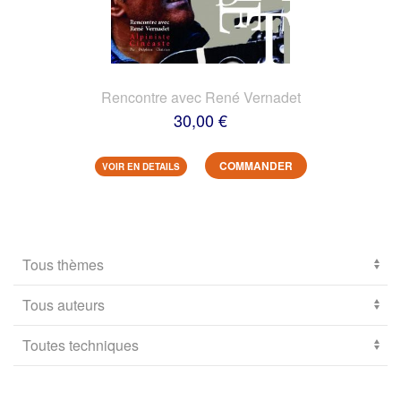
Rencontre avec René Vernadet
30,00 €
COMMANDER
VOIR EN DETAILS