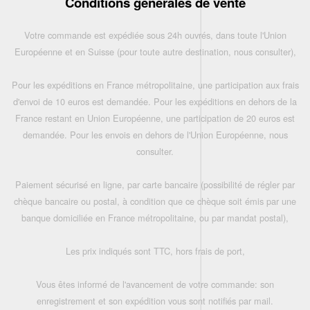
Conditions générales de vente
Votre commande est expédiée sous 24h ouvrés, dans toute l'Union
Européenne et en Suisse (pour toute autre destination, nous consulter),
Pour les expéditions en France métropolitaine, une participation aux frais
d'envoi de 10 euros est demandée. Pour les expéditions en dehors de la
France restant en Union Européenne, une participation de 20 euros est
demandée. Pour les envois en dehors de l'Union Européenne, nous
consulter.
Paiement sécurisé en ligne, par carte bancaire (possibilité de régler par
chèque bancaire ou postal, à condition que ce chèque soit émis par une
banque domiciliée en France métropolitaine, ou par mandat postal),
Les prix indiqués sont TTC, hors frais de port,
Vous êtes informé de l'avancement de votre commande: son
enregistrement et son expédition vous sont notifiés par mail.