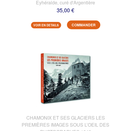
Eyhéralde, curé d'Argentière
35,00 €
COMMANDER
VOIR EN DETAILS
CHAMONIX ET SES GLACIERS LES
PREMIÈRES IMAGES SOUS L’OEIL DES