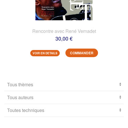
Rencontre avec René Vernadet
30,00 €
COMMANDER
VOIR EN DETAILS