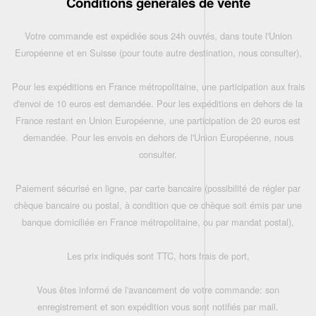
Conditions générales de vente
Votre commande est expédiée sous 24h ouvrés, dans toute l'Union
Européenne et en Suisse (pour toute autre destination, nous consulter),
Pour les expéditions en France métropolitaine, une participation aux frais
d'envoi de 10 euros est demandée. Pour les expéditions en dehors de la
France restant en Union Européenne, une participation de 20 euros est
demandée. Pour les envois en dehors de l'Union Européenne, nous
consulter.
Paiement sécurisé en ligne, par carte bancaire (possibilité de régler par
chèque bancaire ou postal, à condition que ce chèque soit émis par une
banque domiciliée en France métropolitaine, ou par mandat postal),
Les prix indiqués sont TTC, hors frais de port,
Vous êtes informé de l'avancement de votre commande: son
enregistrement et son expédition vous sont notifiés par mail.