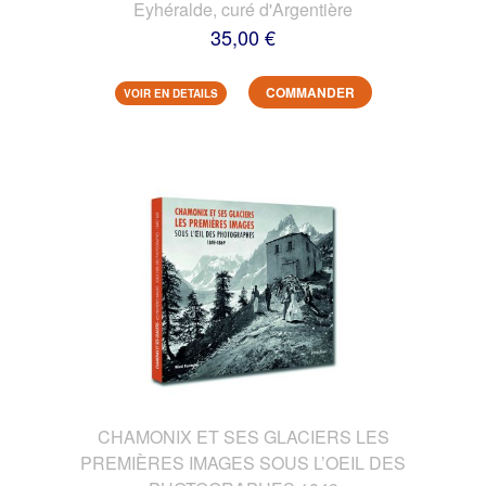
Eyhéralde, curé d'Argentière
35,00 €
COMMANDER
VOIR EN DETAILS
CHAMONIX ET SES GLACIERS LES
PREMIÈRES IMAGES SOUS L’OEIL DES