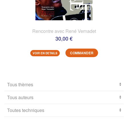
Rencontre avec René Vernadet
30,00 €
COMMANDER
VOIR EN DETAILS