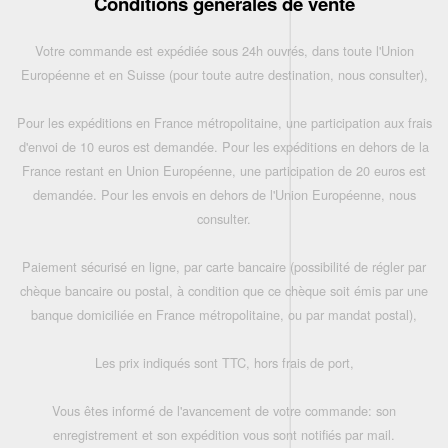
Conditions générales de vente
Votre commande est expédiée sous 24h ouvrés, dans toute l'Union
Européenne et en Suisse (pour toute autre destination, nous consulter),
Pour les expéditions en France métropolitaine, une participation aux frais
d'envoi de 10 euros est demandée. Pour les expéditions en dehors de la
France restant en Union Européenne, une participation de 20 euros est
demandée. Pour les envois en dehors de l'Union Européenne, nous
consulter.
Paiement sécurisé en ligne, par carte bancaire (possibilité de régler par
chèque bancaire ou postal, à condition que ce chèque soit émis par une
banque domiciliée en France métropolitaine, ou par mandat postal),
Les prix indiqués sont TTC, hors frais de port,
Vous êtes informé de l'avancement de votre commande: son
enregistrement et son expédition vous sont notifiés par mail.