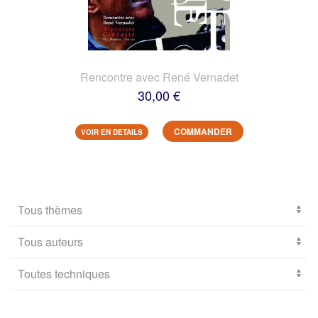
Rencontre avec René Vernadet
30,00 €
COMMANDER
VOIR EN DETAILS