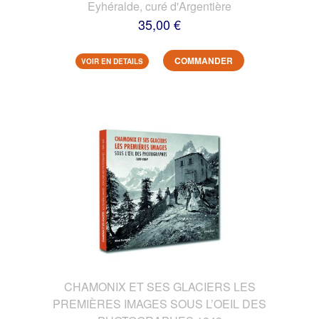
Eyhéralde, curé d'Argentière
35,00 €
COMMANDER
VOIR EN DETAILS
CHAMONIX ET SES GLACIERS LES
PREMIÈRES IMAGES SOUS L’OEIL DES