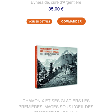
Eyhéralde, curé d'Argentière
35,00 €
COMMANDER
VOIR EN DETAILS
CHAMONIX ET SES GLACIERS LES
PREMIÈRES IMAGES SOUS L’OEIL DES