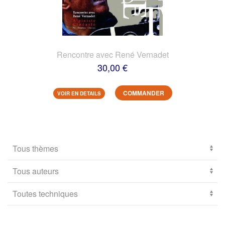
Rencontre avec René Vernadet
30,00 €
COMMANDER
VOIR EN DETAILS