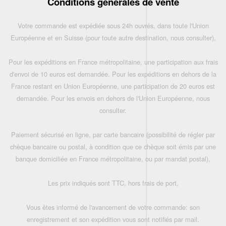
Conditions générales de vente
Votre commande est expédiée sous 24h ouvrés, dans toute l'Union
Européenne et en Suisse (pour toute autre destination, nous consulter),
Pour les expéditions en France métropolitaine, une participation aux frais
d'envoi de 10 euros est demandée. Pour les expéditions en dehors de la
France restant en Union Européenne, une participation de 20 euros est
demandée. Pour les envois en dehors de l'Union Européenne, nous
consulter.
Paiement sécurisé en ligne, par carte bancaire (possibilité de régler par
chèque bancaire ou postal, à condition que ce chèque soit émis par une
banque domiciliée en France métropolitaine, ou par mandat postal),
Les prix indiqués sont TTC, hors frais de port,
Vous êtes informé de l'avancement de votre commande: son
enregistrement et son expédition vous sont notifiés par mail.