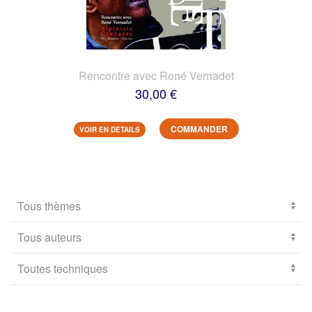
Rencontre avec René Vernadet
30,00 €
COMMANDER
VOIR EN DETAILS