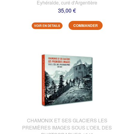
Eyhéralde, curé d'Argentière
35,00 €
COMMANDER
VOIR EN DETAILS
CHAMONIX ET SES GLACIERS LES
PREMIÈRES IMAGES SOUS L’OEIL DES