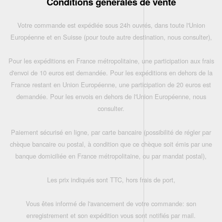
Conditions générales de vente
Votre commande est expédiée sous 24h ouvrés, dans toute l'Union
Européenne et en Suisse (pour toute autre destination, nous consulter),
Pour les expéditions en France métropolitaine, une participation aux frais
d'envoi de 10 euros est demandée. Pour les expéditions en dehors de la
France restant en Union Européenne, une participation de 20 euros est
demandée. Pour les envois en dehors de l'Union Européenne, nous
consulter.
Paiement sécurisé en ligne, par carte bancaire (possibilité de régler par
chèque bancaire ou postal, à condition que ce chèque soit émis par une
banque domiciliée en France métropolitaine, ou par mandat postal),
Les prix indiqués sont TTC, hors frais de port,
Vous êtes informé de l'avancement de votre commande: son
enregistrement et son expédition vous sont notifiés par mail.