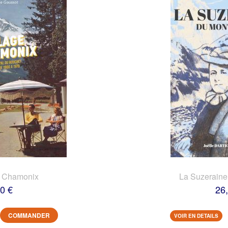
e Chamonix
La Suzeraine
0 €
26
COMMANDER
VOIR EN DETAILS