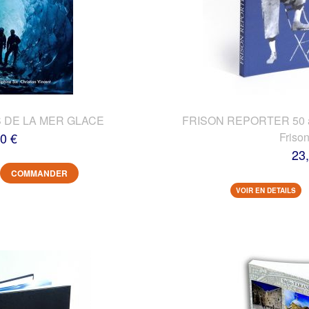
 DE LA MER GLACE
FRISON REPORTER 50 ans
0 €
Friso
23
COMMANDER
VOIR EN DETAILS