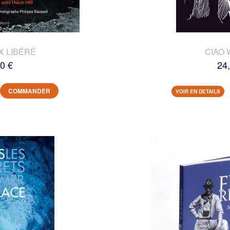
X LIBÉRÉ
CIAO 
0 €
24
COMMANDER
VOIR EN DETAILS