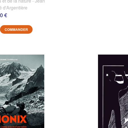
et de la nature - Jean
é d'Argentière
0 €
COMMANDER