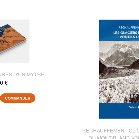
URES D'UN MYTHE
0 €
COMMANDER
RECHAUFFEMENT CLIMA
DU MONT-BLANC VON