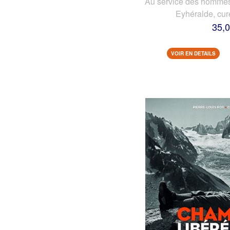
Au service des hommes 
Eyhéralde, cur
35,0
VOIR EN DETAILS