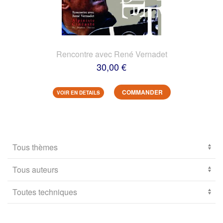
Rencontre avec René Vernadet
30,00 €
COMMANDER
VOIR EN DETAILS