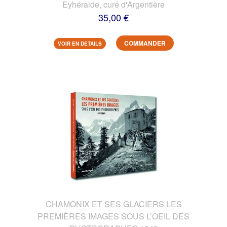
Eyhéralde, curé d'Argentière
35,00 €
COMMANDER
VOIR EN DETAILS
CHAMONIX ET SES GLACIERS LES
PREMIÈRES IMAGES SOUS L’OEIL DES