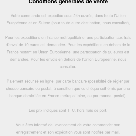
Conditions générales de vente
Votre commande est expédiée sous 24h ouvrés, dans toute l'Union
Européenne et en Suisse (pour toute autre destination, nous consulter),
Pour les expéditions en France métropolitaine, une participation aux frais
d'envoi de 10 euros est demandée. Pour les expéditions en dehors de la
France restant en Union Européenne, une participation de 20 euros est
demandée. Pour les envois en dehors de l'Union Européenne, nous
consulter.
Paiement sécurisé en ligne, par carte bancaire (possibilité de régler par
chèque bancaire ou postal, à condition que ce chèque soit émis par une
banque domiciliée en France métropolitaine, ou par mandat postal),
Les prix indiqués sont TTC, hors frais de port,
Vous êtes informé de l'avancement de votre commande: son
enregistrement et son expédition vous sont notifiés par mail.