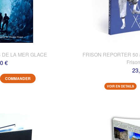
 DE LA MER GLACE
FRISON REPORTER 50 ans
0 €
Friso
23
COMMANDER
VOIR EN DETAILS