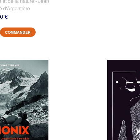
et de la nature - Jean
é d'Argentière
0 €
COMMANDER