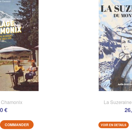
e Chamonix
La Suzeraine
0 €
26
COMMANDER
VOIR EN DETAILS