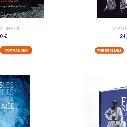
X LIBÉRÉ
CIAO 
0 €
24
COMMANDER
VOIR EN DETAILS