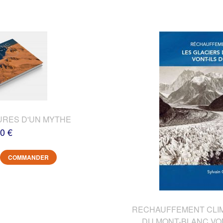
URES D'UN MYTHE
0 €
COMMANDER
RECHAUFFEMENT CLIMA
DU MONT-BLANC VON