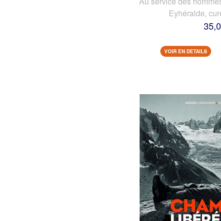
Au service des hommes 
Eyhéralde, cur
35,0
VOIR EN DETAILS