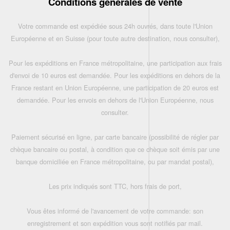
Conditions générales de vente
Votre commande est expédiée sous 24h ouvrés, dans toute l'Union
Européenne et en Suisse (pour toute autre destination, nous consulter),
Pour les expéditions en France métropolitaine, une participation aux frais
d'envoi de 10 euros est demandée. Pour les expéditions en dehors de la
France restant en Union Européenne, une participation de 20 euros est
demandée. Pour les envois en dehors de l'Union Européenne, nous
consulter.
Paiement sécurisé en ligne, par carte bancaire (possibilité de régler par
chèque bancaire ou postal, à condition que ce chèque soit émis par une
banque domiciliée en France métropolitaine, ou par mandat postal),
Les prix indiqués sont TTC, hors frais de port,
Vous êtes informé de l'avancement de votre commande: son
enregistrement et son expédition vous sont notifiés par mail.