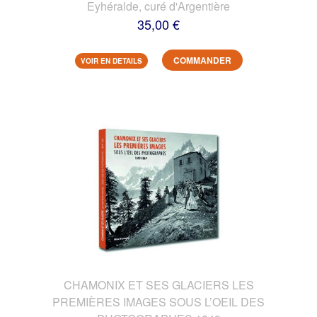
Eyhéralde, curé d'Argentière
35,00 €
COMMANDER
VOIR EN DETAILS
CHAMONIX ET SES GLACIERS LES
PREMIÈRES IMAGES SOUS L’OEIL DES