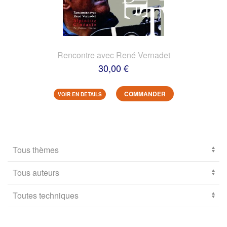
Rencontre avec René Vernadet
30,00 €
COMMANDER
VOIR EN DETAILS