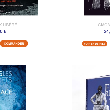
X LIBÉRÉ
CIAO 
0 €
24
COMMANDER
VOIR EN DETAILS