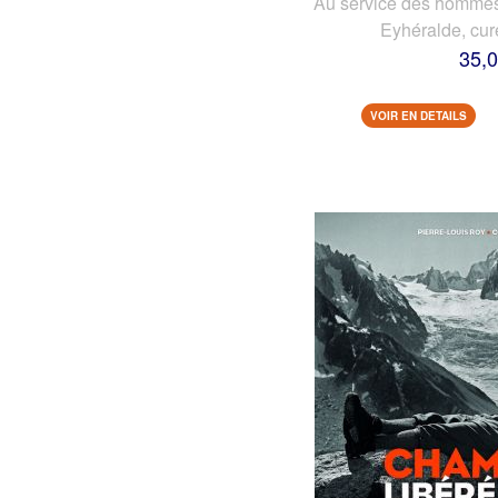
Au service des hommes 
Eyhéralde, cur
35,0
VOIR EN DETAILS