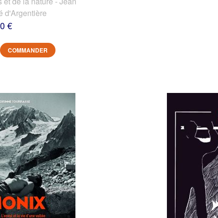
et de la nature - Jean
é d'Argentière
0 €
COMMANDER