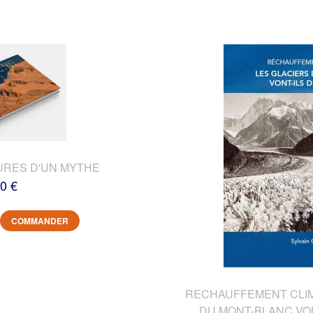
URES D'UN MYTHE
0 €
COMMANDER
RECHAUFFEMENT CLIMA
DU MONT-BLANC VON