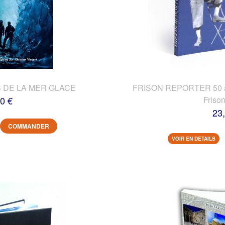
 DE LA MER GLACE
FRISON REPORTER 50 ans
0 €
Friso
23
COMMANDER
VOIR EN DETAILS