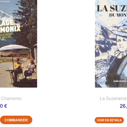
e Chamonix
La Suzeraine
0 €
26
COMMANDER
VOIR EN DETAILS