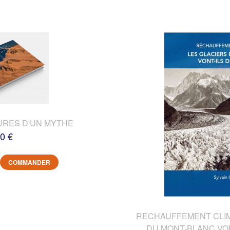
URES D'UN MYTHE
0 €
COMMANDER
RECHAUFFEMENT CLIMA
DU MONT-BLANC VON