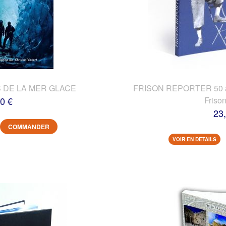
 DE LA MER GLACE
FRISON REPORTER 50 ans
0 €
Friso
23
COMMANDER
VOIR EN DETAILS