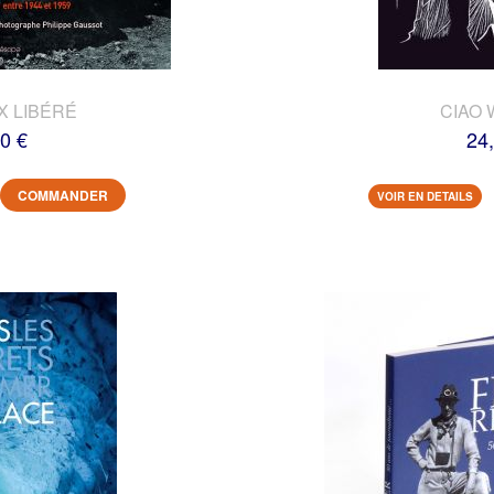
X LIBÉRÉ
CIAO 
0 €
24
COMMANDER
VOIR EN DETAILS