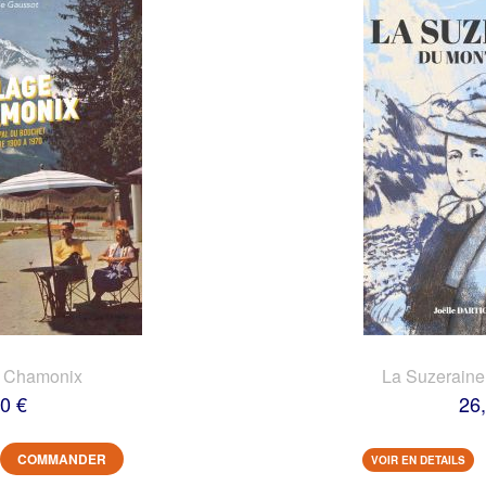
e Chamonix
La Suzeraine
0 €
26
COMMANDER
VOIR EN DETAILS