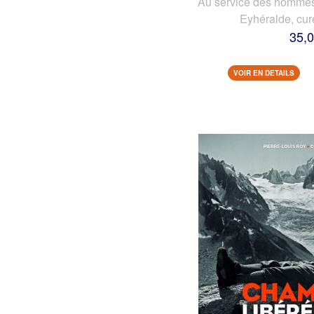
Au service des hommes 
Eyhéralde, cur
35,0
VOIR EN DETAILS