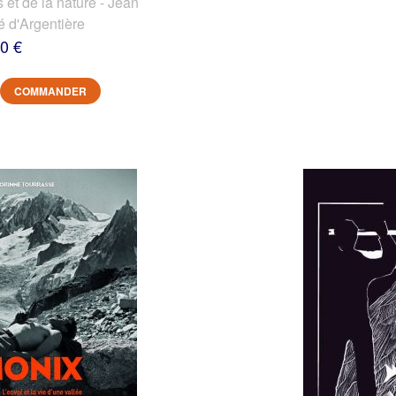
et de la nature - Jean
é d'Argentière
0 €
COMMANDER