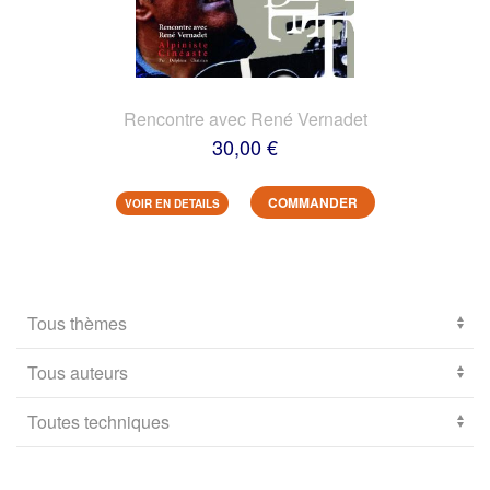
Rencontre avec René Vernadet
30,00 €
COMMANDER
VOIR EN DETAILS