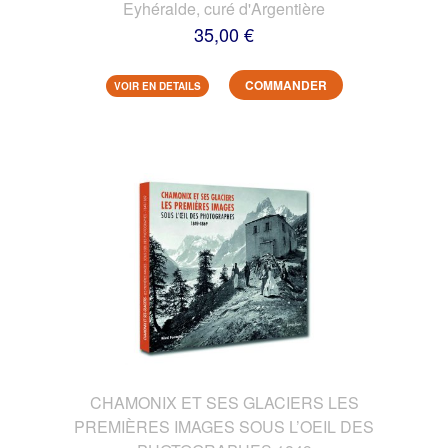
Eyhéralde, curé d'Argentière
35,00 €
COMMANDER
VOIR EN DETAILS
CHAMONIX ET SES GLACIERS LES
PREMIÈRES IMAGES SOUS L’OEIL DES