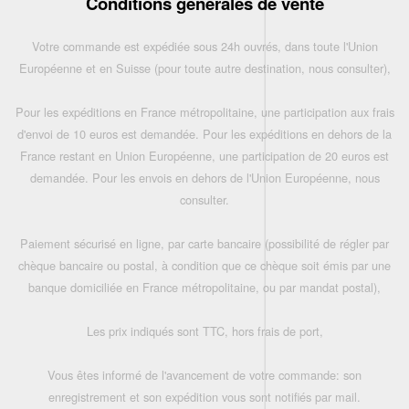
Conditions générales de vente
Votre commande est expédiée sous 24h ouvrés, dans toute l'Union
Européenne et en Suisse (pour toute autre destination, nous consulter),
Pour les expéditions en France métropolitaine, une participation aux frais
d'envoi de 10 euros est demandée. Pour les expéditions en dehors de la
France restant en Union Européenne, une participation de 20 euros est
demandée. Pour les envois en dehors de l'Union Européenne, nous
consulter.
Paiement sécurisé en ligne, par carte bancaire (possibilité de régler par
chèque bancaire ou postal, à condition que ce chèque soit émis par une
banque domiciliée en France métropolitaine, ou par mandat postal),
Les prix indiqués sont TTC, hors frais de port,
Vous êtes informé de l'avancement de votre commande: son
enregistrement et son expédition vous sont notifiés par mail.