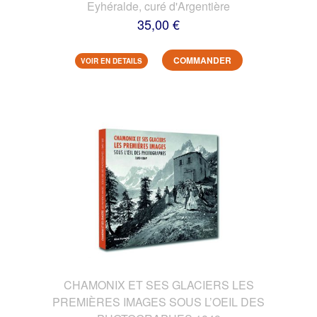
Eyhéralde, curé d'Argentière
35,00 €
COMMANDER
VOIR EN DETAILS
CHAMONIX ET SES GLACIERS LES
PREMIÈRES IMAGES SOUS L’OEIL DES