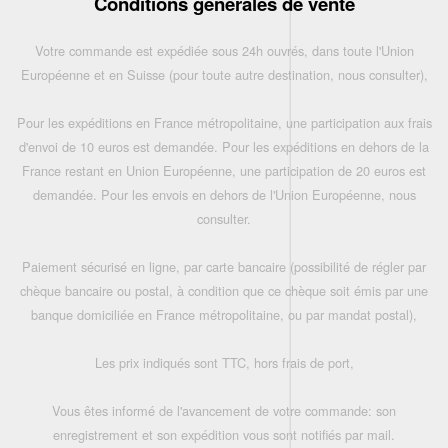
Conditions générales de vente
Votre commande est expédiée sous 24h ouvrés, dans toute l'Union
Européenne et en Suisse (pour toute autre destination, nous consulter),
Pour les expéditions en France métropolitaine, une participation aux frais
d'envoi de 10 euros est demandée. Pour les expéditions en dehors de la
France restant en Union Européenne, une participation de 20 euros est
demandée. Pour les envois en dehors de l'Union Européenne, nous
consulter.
Paiement sécurisé en ligne, par carte bancaire (possibilité de régler par
chèque bancaire ou postal, à condition que ce chèque soit émis par une
banque domiciliée en France métropolitaine, ou par mandat postal),
Les prix indiqués sont TTC, hors frais de port,
Vous êtes informé de l'avancement de votre commande: son
enregistrement et son expédition vous sont notifiés par mail.