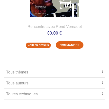
Rencontre avec René Vernadet
30,00 €
COMMANDER
VOIR EN DETAILS