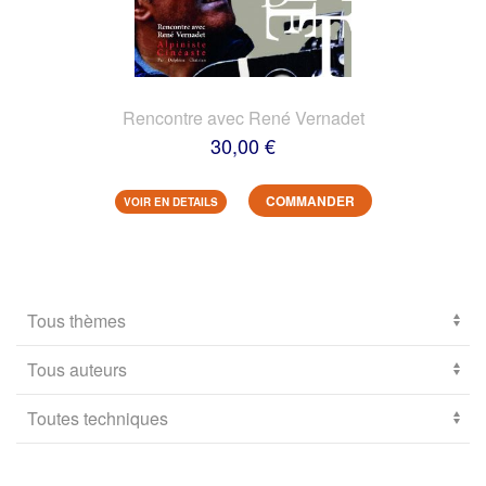
Rencontre avec René Vernadet
30,00 €
COMMANDER
VOIR EN DETAILS