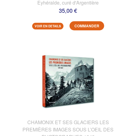
Eyhéralde, curé d'Argentière
35,00 €
COMMANDER
VOIR EN DETAILS
CHAMONIX ET SES GLACIERS LES
PREMIÈRES IMAGES SOUS L’OEIL DES