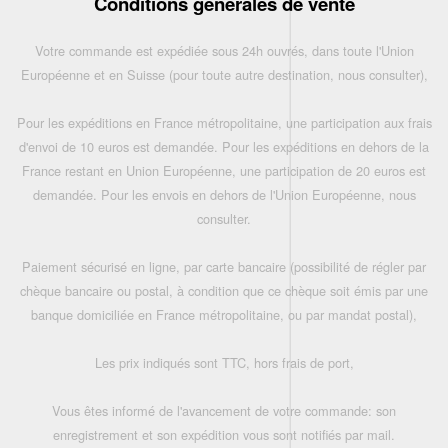
Conditions générales de vente
Votre commande est expédiée sous 24h ouvrés, dans toute l'Union
Européenne et en Suisse (pour toute autre destination, nous consulter),
Pour les expéditions en France métropolitaine, une participation aux frais
d'envoi de 10 euros est demandée. Pour les expéditions en dehors de la
France restant en Union Européenne, une participation de 20 euros est
demandée. Pour les envois en dehors de l'Union Européenne, nous
consulter.
Paiement sécurisé en ligne, par carte bancaire (possibilité de régler par
chèque bancaire ou postal, à condition que ce chèque soit émis par une
banque domiciliée en France métropolitaine, ou par mandat postal),
Les prix indiqués sont TTC, hors frais de port,
Vous êtes informé de l'avancement de votre commande: son
enregistrement et son expédition vous sont notifiés par mail.