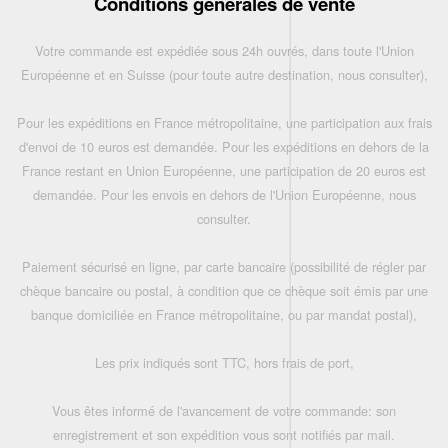
Conditions générales de vente
Votre commande est expédiée sous 24h ouvrés, dans toute l'Union
Européenne et en Suisse (pour toute autre destination, nous consulter),
Pour les expéditions en France métropolitaine, une participation aux frais
d'envoi de 10 euros est demandée. Pour les expéditions en dehors de la
France restant en Union Européenne, une participation de 20 euros est
demandée. Pour les envois en dehors de l'Union Européenne, nous
consulter.
Paiement sécurisé en ligne, par carte bancaire (possibilité de régler par
chèque bancaire ou postal, à condition que ce chèque soit émis par une
banque domiciliée en France métropolitaine, ou par mandat postal),
Les prix indiqués sont TTC, hors frais de port,
Vous êtes informé de l'avancement de votre commande: son
enregistrement et son expédition vous sont notifiés par mail.