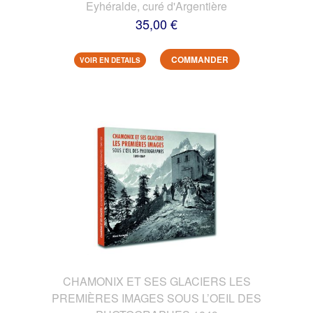
Eyhéralde, curé d'Argentière
35,00 €
COMMANDER
VOIR EN DETAILS
CHAMONIX ET SES GLACIERS LES
PREMIÈRES IMAGES SOUS L’OEIL DES