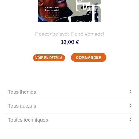
Rencontre avec René Vernadet
30,00 €
COMMANDER
VOIR EN DETAILS