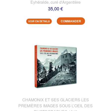
Eyhéralde, curé d'Argentière
35,00 €
COMMANDER
VOIR EN DETAILS
CHAMONIX ET SES GLACIERS LES
PREMIÈRES IMAGES SOUS L’OEIL DES