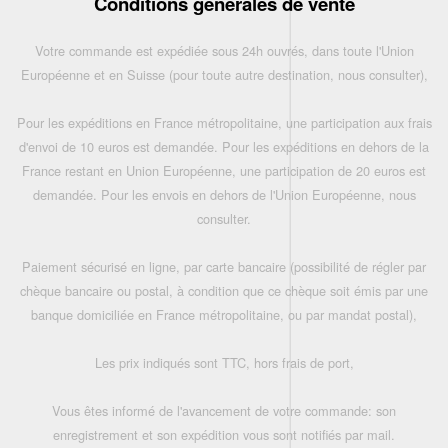
Conditions générales de vente
Votre commande est expédiée sous 24h ouvrés, dans toute l'Union
Européenne et en Suisse (pour toute autre destination, nous consulter),
Pour les expéditions en France métropolitaine, une participation aux frais
d'envoi de 10 euros est demandée. Pour les expéditions en dehors de la
France restant en Union Européenne, une participation de 20 euros est
demandée. Pour les envois en dehors de l'Union Européenne, nous
consulter.
Paiement sécurisé en ligne, par carte bancaire (possibilité de régler par
chèque bancaire ou postal, à condition que ce chèque soit émis par une
banque domiciliée en France métropolitaine, ou par mandat postal),
Les prix indiqués sont TTC, hors frais de port,
Vous êtes informé de l'avancement de votre commande: son
enregistrement et son expédition vous sont notifiés par mail.