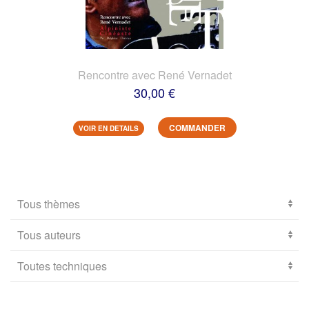
Rencontre avec René Vernadet
30,00 €
COMMANDER
VOIR EN DETAILS