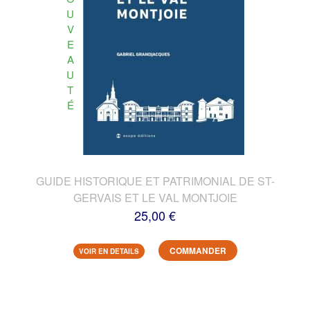
U
V
E
A
U
T
É
GUIDE HISTORIQUE ET PATRIMONIAL DE ST-
GERVAIS ET LE VAL MONTJOIE
25,00 €
COMMANDER
VOIR EN DETAILS