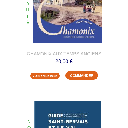
A
U
T
É
CHAMONIX AUX TEMPS ANCIENS
20,00 €
COMMANDER
VOIR EN DETAILS
N
O