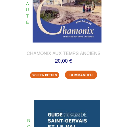
A
U
T
É
CHAMONIX AUX TEMPS ANCIENS
20,00 €
COMMANDER
VOIR EN DETAILS
N
O