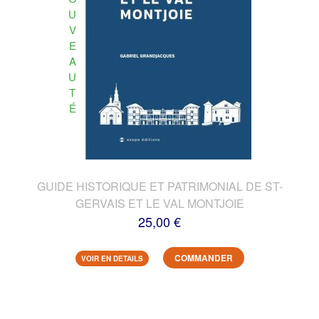
U
V
E
A
U
T
É
GUIDE HISTORIQUE ET PATRIMONIAL DE ST-
GERVAIS ET LE VAL MONTJOIE
25,00 €
COMMANDER
VOIR EN DETAILS