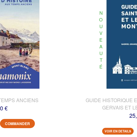
N
O
U
V
E
A
U
T
É
TEMPS ANCIENS
GUIDE HISTORIQUE E
0 €
GERVAIS ET L
25
COMMANDER
VOIR EN DETAILS