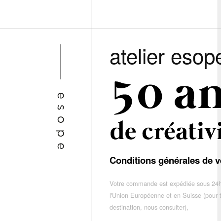
atelier esop
Conditions générales de v
Votre commande est expédiée sous 24h
l'Union Européenne et en Suisse (pour 
destination, nous consulter),