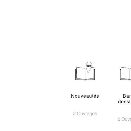
Nouveautés
Ba
dess
2 Ouvrages
2 Ouv