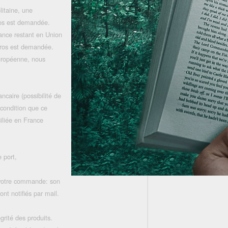
litaine, une
uros est demandée.
rance restant en Union
uros est demandée.
uropéenne, nous
ncaire (possibilité de
 condition que ce
iliée en France
 port,
 votre commande: son
nt notifiés par mail.
grité des produits.