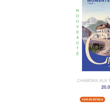
N
O
U
V
E
A
U
T
É
CHAMONIX AUX 
20,0
VOIR EN DETAILS