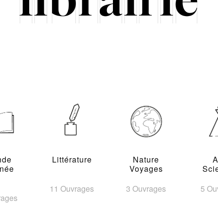
nde
Littérature
Nature
A
inée
Voyages
Sci
11 Ouvrages
3 Ouvrages
5 Ou
rages