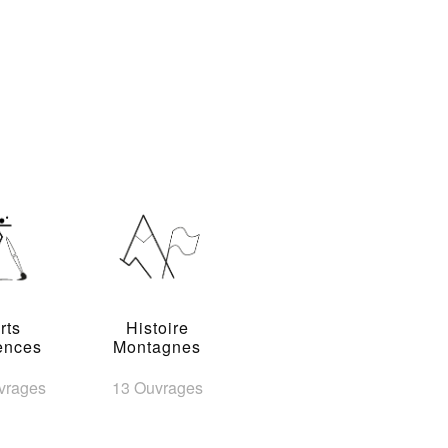
rts
Histoire
ences
Montagnes
vrages
13 Ouvrages