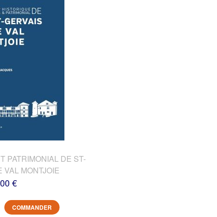
T PATRIMONIAL DE ST-
E VAL MONTJOIE
,00 €
COMMANDER