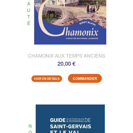
A
U
T
É
CHAMONIX AUX TEMPS ANCIENS
20,00 €
COMMANDER
VOIR EN DETAILS
N
O