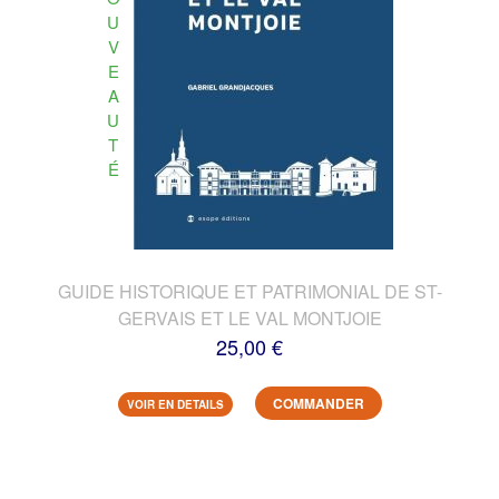
U
V
E
A
U
T
É
GUIDE HISTORIQUE ET PATRIMONIAL DE ST-
GERVAIS ET LE VAL MONTJOIE
25,00 €
COMMANDER
VOIR EN DETAILS