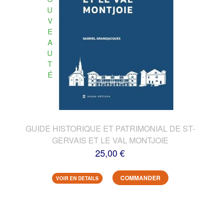
U
V
E
A
U
T
É
GUIDE HISTORIQUE ET PATRIMONIAL DE ST-
GERVAIS ET LE VAL MONTJOIE
25,00 €
COMMANDER
VOIR EN DETAILS