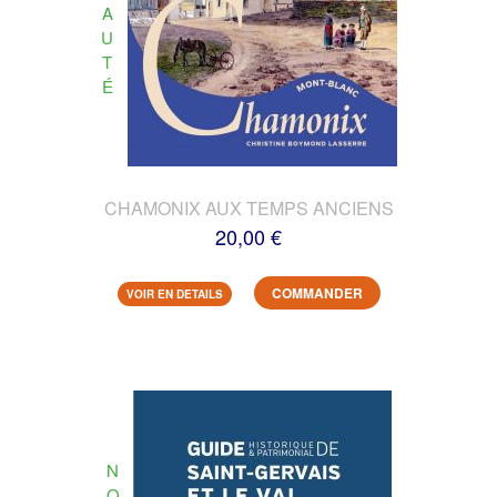
A
U
T
É
CHAMONIX AUX TEMPS ANCIENS
20,00 €
COMMANDER
VOIR EN DETAILS
N
O