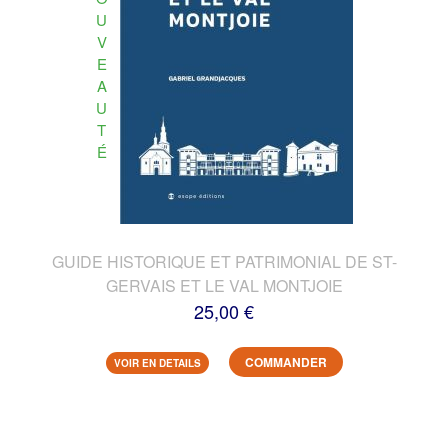
U
V
E
A
U
T
É
GUIDE HISTORIQUE ET PATRIMONIAL DE ST-
GERVAIS ET LE VAL MONTJOIE
25,00 €
COMMANDER
VOIR EN DETAILS