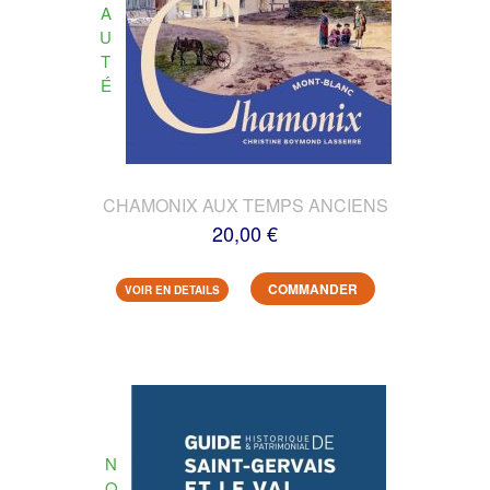
A
U
T
É
CHAMONIX AUX TEMPS ANCIENS
20,00 €
COMMANDER
VOIR EN DETAILS
N
O