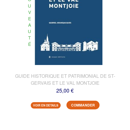
U
V
E
A
U
T
É
GUIDE HISTORIQUE ET PATRIMONIAL DE ST-
GERVAIS ET LE VAL MONTJOIE
25,00 €
COMMANDER
VOIR EN DETAILS