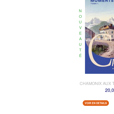
N
O
U
V
E
A
U
T
É
CHAMONIX AUX 
20,0
VOIR EN DETAILS