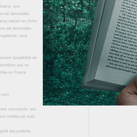
litaine, une
uros est demandée.
rance restant en Union
uros est demandée.
uropéenne, nous
ncaire (possibilité de
 condition que ce
iliée en France
 port,
 votre commande: son
nt notifiés par mail.
grité des produits.