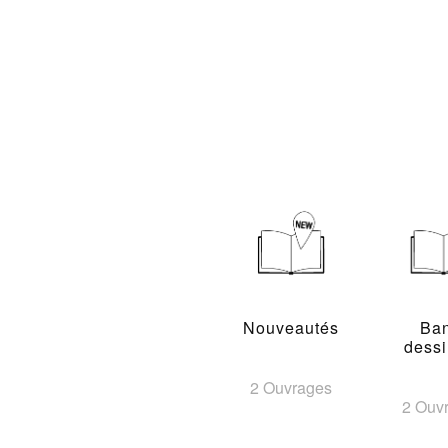
Nouveautés
Ba
dess
2 Ouvrages
2 Ouv