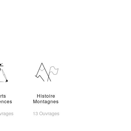
rts
Histoire
ences
Montagnes
vrages
13 Ouvrages