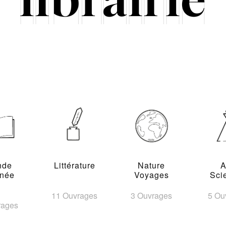
nde
Littérature
Nature
A
inée
Voyages
Sci
11 Ouvrages
3 Ouvrages
5 Ou
rages