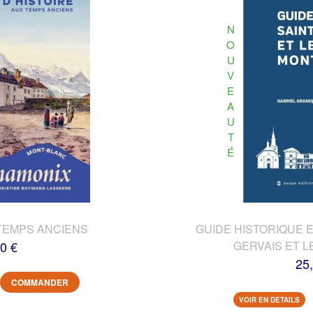
N
O
U
V
E
A
U
T
É
TEMPS ANCIENS
GUIDE HISTORIQUE E
0 €
GERVAIS ET L
25
COMMANDER
VOIR EN DETAILS