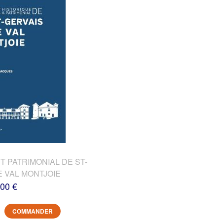
T PATRIMONIAL DE ST-
E VAL MONTJOIE
,00 €
COMMANDER