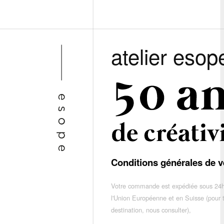
atelier esop
Conditions générales de v
Votre commande est expédiée sous 24h
l'Union Européenne et en Suisse (pour 
destination, nous consulter),