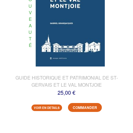
U
V
E
A
U
T
É
GUIDE HISTORIQUE ET PATRIMONIAL DE ST-
GERVAIS ET LE VAL MONTJOIE
25,00 €
COMMANDER
VOIR EN DETAILS