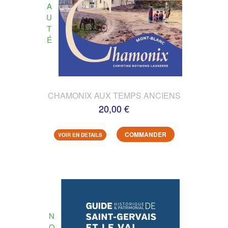
A
U
T
É
CHAMONIX AUX TEMPS ANCIENS
20,00 €
COMMANDER
VOIR EN DETAILS
N
O