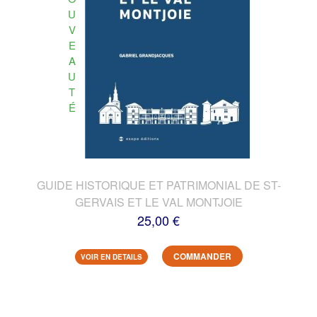
U
V
E
A
U
T
É
GUIDE HISTORIQUE ET PATRIMONIAL DE ST-
GERVAIS ET LE VAL MONTJOIE
25,00 €
COMMANDER
VOIR EN DETAILS