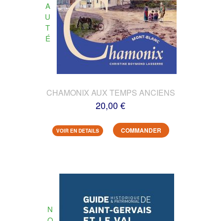
A
U
T
É
CHAMONIX AUX TEMPS ANCIENS
20,00 €
COMMANDER
VOIR EN DETAILS
N
O